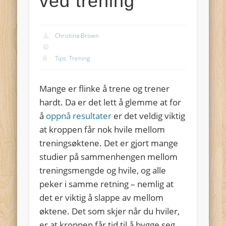
ved trening
Christina Brown
Tips
,
Trening
Mange er flinke å trene og trener
hardt. Da er det lett å glemme at for
å
oppnå resultater
er det veldig viktig
at kroppen får nok hvile mellom
treningsøktene. Det er gjort mange
studier på sammenhengen mellom
treningsmengde og hvile, og alle
peker i samme retning – nemlig at
det er viktig å slappe av mellom
øktene. Det som skjer når du hviler,
er at kroppen får tid til å bygge seg