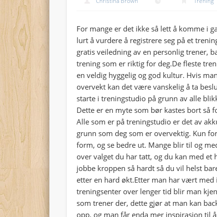
Christina Brown
Trening
For mange er det ikke så lett å komme i 
lurt å vurdere å registrere seg på et treni
gratis veiledning av en personlig trener,
trening som er riktig for deg.
De fleste tren
en veldig hyggelig og god kultur. Hvis man
overvekt kan det være vanskelig å ta bes
starte i treningstudio på grunn av alle bli
Dette er en myte som bør kastes bort så f
Alle som er på treningstudio er det av a
grunn som deg som er overvektig. Kun for
form, og se bedre ut. Mange blir til og m
over valget du har tatt, og du kan med et
jobbe kroppen så hardt så du vil helst ba
etter en hard økt.Etter man har vært med i
treningsenter over lenger tid blir man kje
som trener der, dette gjør at man kan ba
opp, og man får enda mer inspirasjon til å