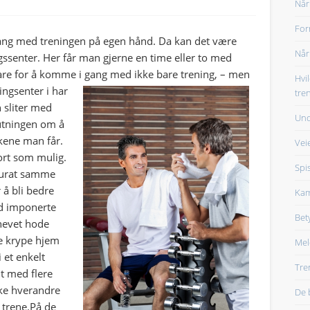
Når
For
gang med treningen på egen hånd. Da kan det være
Når
ngssenter. Her får man gjerne en time eller to med
 bare for å komme i gang med ikke bare trening, – men
Hvi
ingsenter i har
tre
 sliter med
Und
lutningen om å
kkene man får.
Veie
ort som mulig.
Spis
kkurat samme
 å bli bedre
Kam
ed imponerte
Bet
 hevet hode
re krype hjem
Mel
 et enkelt
Tre
nt med flere
cke hverandre
De 
 trene.På de