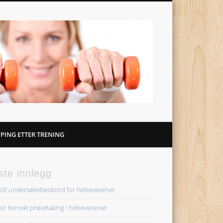
Helsenet
PING ETTER TRENING
ste innlegg
bilt undersøkelsesbord for helsevesenet
 for korrekt prøvetaking i helsevesenet