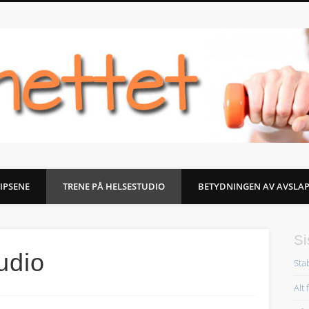
TIPSENE
TRENE PÅ HELSESTUDIO
BETYDNINGEN AV AVSLAP
Si
udio
Sta
Alt