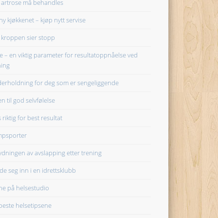
 artrose må behandles
ny kjøkkenet – kjøp nytt servise
 kroppen sier stopp
le – en viktig parameter for resultatoppnåelse ved
ning
erholdning for deg som er sengeliggende
n til god selvfølelse
 riktig for best resultat
psporter
ydningen av avslapping etter trening
de seg inn i en idrettsklubb
ne på helsestudio
beste helsetipsene